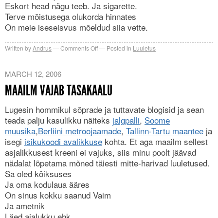
Eskort head nägu teeb. Ja sigarette.
Terve mõistusega olukorda hinnates
On meie iseseisvus mõeldud siia vette.
on
Written by
Andrus
Comments Off
Posted in
Luuletus
20.
august
MARCH 12, 2006
MAAILM VAJAB TASAKAALU
Lugesin hommikul sõprade ja tuttavate blogisid ja sean
teada palju kasulikku näiteks
jalgpalli
,
Soome
muusika
,
Berliini metroojaamade
,
Tallinn-Tartu maantee
ja
isegi
isikukoodi avalikkuse
kohta. Et aga maailm sellest
asjalikkusest kreeni ei vajuks, siis minu poolt jäävad
nädalat lõpetama mõned täiesti mitte-harivad luuletused.
Sa oled kôiksuses
Ja oma kodulaua ääres
On sinus kokku saanud Vaim
Ja ametnik
Läed ajalukku ehk