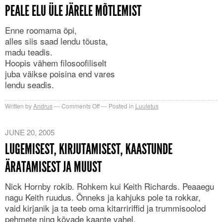
et
PEALE ELU ÜLE JÄRELE MÕTLEMIST
vagas
vees
Enne roomama õpi,
on
alles siis saad lendu tõusta,
peidus
madu teadis.
kõige
Hoopis vähem filosoofiliselt
suuremad
juba väikse poisina end vares
Loch
lendu seadis.
Nessi
koletised
on
Written by
Andrus
Comments Off
Posted in
Luuletus
Peale
elu
JUNE 20, 2005
üle
LUGEMISEST, KIRJUTAMISEST, KAASTUNDE
järele
mõtlemist
ÄRATAMISEST JA MUUST
Nick Hornby rokib. Rohkem kui Keith Richards. Peaaegu
nagu Keith ruudus. Õnneks ja kahjuks pole ta rokkar,
vaid kirjanik ja ta teeb oma kitarririffid ja trummisoolod
pehmete ning kõvade kaante vahel.