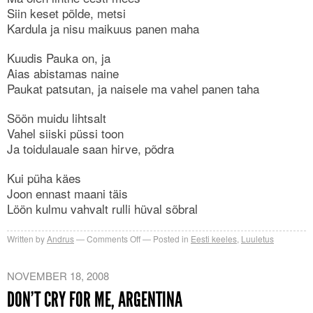
Siin keset põlde, metsi
Kardula ja nisu maikuus panen maha
Kuudis Pauka on, ja
Aias abistamas naine
Paukat patsutan, ja naisele ma vahel panen taha
Söön muidu lihtsalt
Vahel siiski püssi toon
Ja toidulauale saan hirve, põdra
Kui püha käes
Joon ennast maani täis
Löön kulmu vahvalt rulli hüval sõbral
on
Written by
Andrus
Comments Off
Posted in
Eesti keeles
,
Luuletus
Luuletus,
üle
NOVEMBER 18, 2008
pika
DON’T CRY FOR ME, ARGENTINA
aja