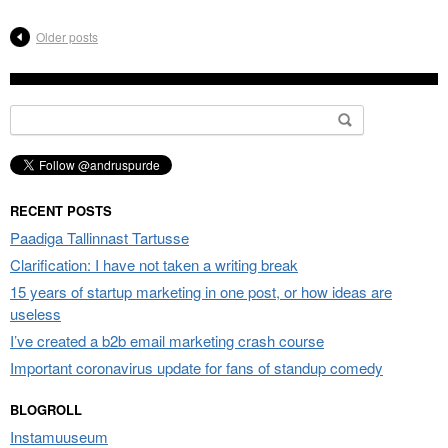
Lugemisest,
kirjutamisest,
Older posts
kaastunde
äratamisest
ja
Search
muust
for:
RECENT POSTS
Paadiga Tallinnast Tartusse
Clarification: I have not taken a writing break
15 years of startup marketing in one post, or how ideas are
useless
I’ve created a b2b email marketing crash course
Important coronavirus update for fans of standup comedy
BLOGROLL
Instamuuseum