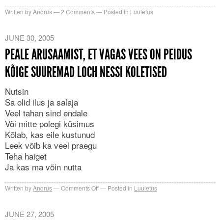
Written by
Andrus
2
Comments
Posted in
Luuletus
JUNE 30, 2005
PEALE ARUSAAMIST, ET VAGAS VEES ON PEIDUS
KÕIGE SUUREMAD LOCH NESSI KOLETISED
Nutsin
Sa olid ilus ja salaja
Veel tahan sind endale
Või mitte polegi küsimus
Kõlab, kas eile kustunud
Leek võib ka veel praegu
Teha haiget
Ja kas ma võin nutta
on
Written by
Andrus
Comments Off
Posted in
Luuletus
Peale
arusaamist,
JUNE 27, 2005