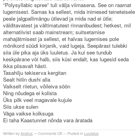
“Polysyllabic spree” tuli välja viimasena. See on raamat
lugemisest. Samas ka sellest, mida inimesed teineteisele
peale jalgpallimängu ütlevad ja mida nad ei ütle;
välditavatest ja vältimatutest rinnanibudest; hetkest, mil
alternatiivist saab mainstream; suitsetamise
mahajätmisest ja sellest, et halvas lugemises pole
mõnikord süüdi kirjanik, vaid lugeja. Seepärast tulebki
siia üle pika aja üks luuletus. Ja kui see tundub
keskpärane või halb, siis küsi endalt, kas lugesid seda
ikka piisavalt hästi.
Tasahilju tekiserva kergitan
Sealt hiilin dushi alla
Vaikselt riietun, vôileiva söön
Ning nôudega ei kolista
Üks pilk veel magavale kujule
Siis ukse sulen
Väga vaikse kolksuga
Ei taha Kaastunnet nônda vara äratada
on
Written by
Andrus
Comments Off
Posted in
Luuletus