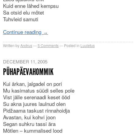
Kuid enne lähed kempsu
Sa otsid elu môtet
Tuhvleid samuti
Continue reading
→
Written by
Andrus
5
Comments
Posted in
Luuletus
DECEMBER 11, 2005
PÜHAPÄEVAHOMMIK
Kui ärkan, jalgadel on pori
Mu kasimatus süüdi selles pole
Vist jälle serenaadi keset ööd
Su akna juures laulnud olen
Pidžaama taskust rinnahoidja
Avastan, kui kohvi joon
Segan suhkru tassi ära
Mõtlen – kummalised lood