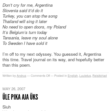
Don’t cry for me, Argentina
Slovenia said it’d do it
Turkey, you can stop the song
Thailand will sing it later
No need to open doors, my Poland
It’s Belgium’s turn today
Tansania, leave my soul alone
To Sweden I have sold it
I’m off to my next odyssey. You guessed it, Argentina
this time. Travel journal on its way, and hopefully better
than this poem.
on
Written by
Andrus
Comments Off
Posted in
English
,
Luuletus
,
Reisikirjad
Don’t
cry
MAY 26, 2007
for
ÜLE PIKA AJA ÜKS
me,
Argentina
Siuh