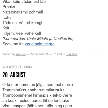
Vikat käis südamest läbi
Pronks
Natsionalismil pohmell
Kaks
Tõde on, või rohkemgi
Koit
Hiljem, veel vähe kell
(kummardus Tõnis Mäele ja Chalice’ile)
Soovitan ka
vanemaid tekste
.
on
Written by
Andrus
Comments Off
Posted in
Luuletus
Üle
pika
AUGUST 20, 2006
aja
20. AUGUST
üks
Orkester sammub jäigal sammul merre
Trummimürts saab trummilartsuks
Tromboonimehel hirmupisik tekib verre
Ja kuskil poide juures läheb tantsuks
Vist linnapea jääb varsti täis ning upub.