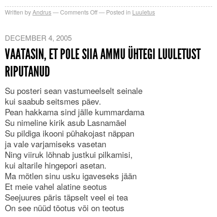
on
Written by
Andrus
Comments Off
Posted in
Luuletus
Pühapäevahommik
DECEMBER 4, 2005
VAATASIN, ET POLE SIIA AMMU ÜHTEGI LUULETUST
RIPUTANUD
Su posteri sean vastumeelselt seinale
kui saabub seitsmes päev.
Pean hakkama sind jälle kummardama
Su nimeline kirik asub Lasnamäel
Su pildiga ikooni pühakojast näppan
ja vale varjamiseks vasetan
Ning viiruk lõhnab justkui pilkamisi,
kui altarile hingepori asetan.
Ma mõtlen sinu usku igaveseks jään
Et meie vahel alatine seotus
Seejuures päris täpselt veel ei tea
On see nüüd tõotus või on teotus