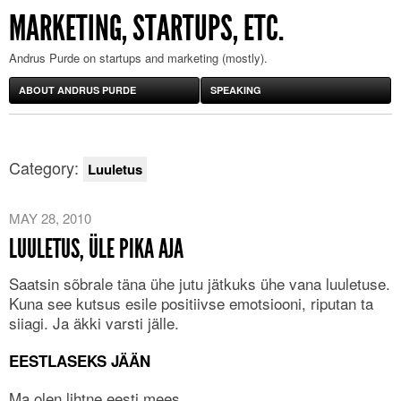
MARKETING, STARTUPS, ETC.
Andrus Purde on startups and marketing (mostly).
ABOUT ANDRUS PURDE
SPEAKING
Category:
Luuletus
MAY 28, 2010
LUULETUS, ÜLE PIKA AJA
Saatsin sõbrale täna ühe jutu jätkuks ühe vana luuletuse.
Kuna see kutsus esile positiivse emotsiooni, riputan ta
siiagi. Ja äkki varsti jälle.
EESTLASEKS JÄÄN
Ma olen lihtne eesti mees