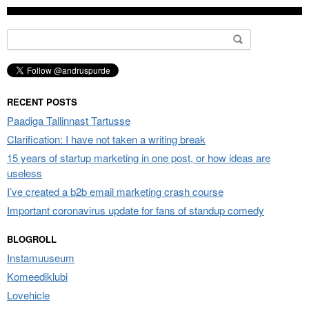
Search
for:
RECENT POSTS
Paadiga Tallinnast Tartusse
Clarification: I have not taken a writing break
15 years of startup marketing in one post, or how ideas are
useless
I’ve created a b2b email marketing crash course
Important coronavirus update for fans of standup comedy
BLOGROLL
Instamuuseum
Komeediklubi
Lovehicle