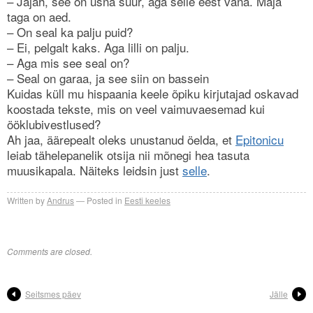
– Jajah, see on üsna suur, aga selle eest vana. Maja
taga on aed.
– On seal ka palju puid?
– Ei, pelgalt kaks. Aga lilli on palju.
– Aga mis see seal on?
– Seal on garaa, ja see siin on bassein
Kuidas küll mu hispaania keele õpiku kirjutajad oskavad
koostada tekste, mis on veel vaimuvaesemad kui
ööklubivestlused?
Ah jaa, äärepealt oleks unustanud öelda, et
Epitonicu
leiab tähelepanelik otsija nii mõnegi hea tasuta
muusikapala. Näiteks leidsin just
selle
.
Written by
Andrus
Posted in
Eesti keeles
Comments are closed.
Seitsmes päev
Jälle