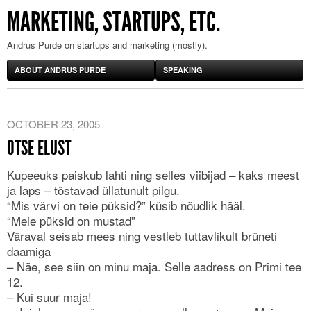
MARKETING, STARTUPS, ETC.
Andrus Purde on startups and marketing (mostly).
ABOUT ANDRUS PURDE
SPEAKING
OCTOBER 23, 2005
OTSE ELUST
Kupeeuks paiskub lahti ning selles viibijad – kaks meest
ja laps – tõstavad üllatunult pilgu.
“Mis värvi on teie püksid?” küsib nõudlik hääl.
“Meie püksid on mustad”
Väraval seisab mees ning vestleb tuttavlikult brüneti
daamiga
– Näe, see siin on minu maja. Selle aadress on Primi tee
12.
– Kui suur maja!