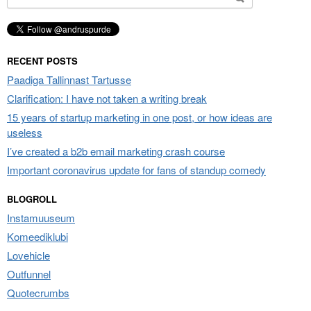
for:
RECENT POSTS
Paadiga Tallinnast Tartusse
Clarification: I have not taken a writing break
15 years of startup marketing in one post, or how ideas are
useless
I’ve created a b2b email marketing crash course
Important coronavirus update for fans of standup comedy
BLOGROLL
Instamuuseum
Komeediklubi
Lovehicle
Outfunnel
Quotecrumbs