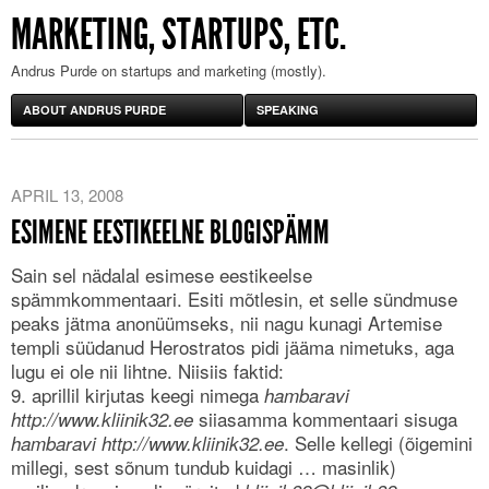
MARKETING, STARTUPS, ETC.
Andrus Purde on startups and marketing (mostly).
ABOUT ANDRUS PURDE
SPEAKING
APRIL 13, 2008
ESIMENE EESTIKEELNE BLOGISPÄMM
Sain sel nädalal esimese eestikeelse
spämmkommentaari. Esiti mõtlesin, et selle sündmuse
peaks jätma anonüümseks, nii nagu kunagi Artemise
templi süüdanud Herostratos pidi jääma nimetuks, aga
lugu ei ole nii lihtne. Niisiis faktid:
9. aprillil kirjutas keegi nimega
hambaravi
siiasamma kommentaari sisuga
http://www.kliinik32.ee
. Selle kellegi (õigemini
hambaravi http://www.kliinik32.ee
millegi, sest sõnum tundub kuidagi … masinlik)