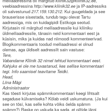
meiliaadressina oli märgitud
,
kliinik32@kliinik32.ee
veebiaadressina
ja IP-aadressiks
http://www.kliinik32.ee
oli salvestunud
. Kui guugeldada ja see
217.159.130.212
brauserisse sisestada, tundub tegu olevat Tartu
aadressiga, mis on kuidagipidi Estikoga seotud.
Kirjutasin nii märgitud meiliaadressile kui kliiniku
üldmeiliaadressile, tänasin neid kommentaari eest ja
küsisin, miks ja kuidas nad niimoodi kommenteerivad.
Blogikommentaaris toodud meiliaadressi ei olnud
olemas, aga üldiselt aadressilt sain vastuse:
Tere,
Vabandame Kliinik 32 nimel tehtud kommentaari eest.
Kahjuks ei ole me tuvastanud, kes sellise kommentaari
tegi. Info saamisel teavitame Teidki.
Head,
Liina Mägi
Administraator
Kas tõesti kirjutas spämmkommentaari keegi lihtsalt
segaduse külvamiseks? Kõlab veidi uskumatuna. (Ja kui
see on tõsi, kas selle kohta võiks öelda spämm
spämm?) Raske on uskuda ka seda, et piltide järgi