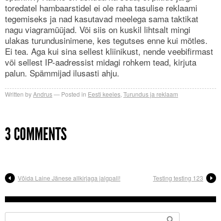
toredatel hambaarstidel ei ole raha tasulise reklaami
tegemiseks ja nad kasutavad meelega sama taktikat
nagu viagramüüjad. Või siis on kuskil lihtsalt mingi
ulakas turundusinimene, kes tegutses enne kui mõtles.
Ei tea. Aga kui sina sellest kliinikust, nende veebifirmast
või sellest IP-aadressist midagi rohkem tead, kirjuta
palun. Spämmijad ilusasti ahju.
Written by
Andrus
Posted in
Eesti keeles
,
Turundus ja reklaam
3 COMMENTS
Võida Laine Jänese allkirjaga jalgpall!
Testing testing 123
Search