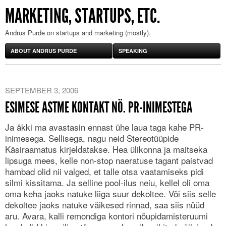
MARKETING, STARTUPS, ETC.
Andrus Purde on startups and marketing (mostly).
ABOUT ANDRUS PURDE
SPEAKING
SEPTEMBER 3, 2006
ESIMESE ASTME KONTAKT NÖ. PR-INIMESTEGA
Ja äkki ma avastasin ennast ühe laua taga kahe PR-
inimesega. Sellisega, nagu neid Stereotüüpide
Käsiraamatus kirjeldatakse. Hea ülikonna ja maitseka
lipsuga mees, kelle non-stop naeratuse tagant paistvad
hambad olid nii valged, et talle otsa vaatamiseks pidi
silmi kissitama. Ja selline pool-ilus neiu, kellel oli oma
oma keha jaoks natuke liiga suur dekoltee. Või siis selle
dekoltee jaoks natuke väikesed rinnad, saa siis nüüd
aru. Avara, kalli remondiga kontori nõupidamisteruumi