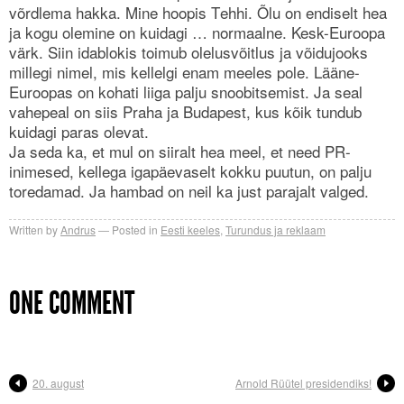
võrdlema hakka. Mine hoopis Tehhi. Õlu on endiselt hea
ja kogu olemine on kuidagi … normaalne. Kesk-Euroopa
värk. Siin idablokis toimub olelusvõitlus ja võidujooks
millegi nimel, mis kellelgi enam meeles pole. Lääne-
Euroopas on kohati liiga palju snoobitsemist. Ja seal
vahepeal on siis Praha ja Budapest, kus kõik tundub
kuidagi paras olevat.
Ja seda ka, et mul on siiralt hea meel, et need PR-
inimesed, kellega igapäevaselt kokku puutun, on palju
toredamad. Ja hambad on neil ka just parajalt valged.
Written by
Andrus
Posted in
Eesti keeles
,
Turundus ja reklaam
ONE COMMENT
20. august
Arnold Rüütel presidendiks!