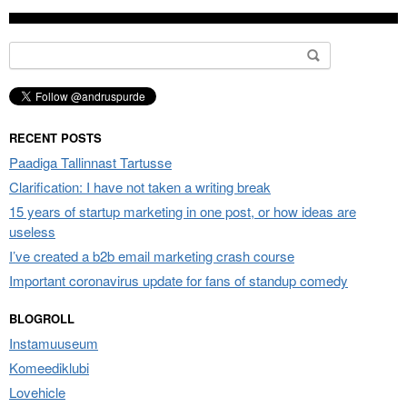
Search
for:
RECENT POSTS
Paadiga Tallinnast Tartusse
Clarification: I have not taken a writing break
15 years of startup marketing in one post, or how ideas are
useless
I’ve created a b2b email marketing crash course
Important coronavirus update for fans of standup comedy
BLOGROLL
Instamuuseum
Komeediklubi
Lovehicle