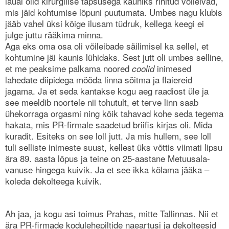
laual olid kirurgilise täpsusega kauniks rihitud võileivad,
mis jäid kohtumise lõpuni puutumata. Umbes nagu klubis
jääb vahel üksi kõige ilusam tüdruk, kellega keegi ei
julge juttu rääkima minna.
Aga eks oma osa oli võileibade säilimisel ka sellel, et
kohtumine jäi kaunis lühidaks. Sest jutt oli umbes selline,
et me peaksime palkama noored
inimesed
coolid
lahedate diipidega mööda linna sõitma ja flaiereid
jagama. Ja et seda kantakse kogu aeg raadiost üle ja
see meeldib noortele nii tohutult, et terve linn saab
ühekorraga orgasmi ning kõik tahavad kohe seda tegema
hakata, mis PR-firmale saadetud briifis kirjas oli. Mida
kuradit. Esiteks on see loll jutt. Ja mis hullem, see loll
tuli selliste inimeste suust, kellest üks võttis viimati lipsu
ära 89. aasta lõpus ja teine on 25-aastane Metuusala-
vanuse hingega kuivik. Ja et see ikka kõlama jääka –
koleda dekolteega kuivik.
Ah jaa, ja kogu asi toimus Prahas, mitte Tallinnas. Nii et
ära PR-firmade kodulehepiltide naeartusi ja dekolteesid