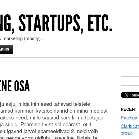
G, STARTUPS, ETC.
 marketing (mostly).
AKING
Search
ENE OSA
for:
u asju, mida inimesed tahavad teistele
RECENT
ikumad kommunikatsioonianrid on minu meelest
(näiteks need, mille saavad kõik firma töötajad
Paadiga 
ja sildid. Peamiselt vist sellepärast, et 1.
Clarifica
lt igavad ja/või ebameeldivad 2. neid võib
break
on nende vorm üldjuhul suvaline. Nojah, ja