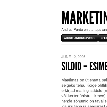
MARKETIN
Andrus Purde on startups and
ABOUT ANDRUS PURDE
SPE
JUNE 12, 2006
SILDID – ESIM
Maailmas on ütlemata palj
selgeks teha. Kõige ohtl
e-kirjad mailinglistidele 
või korteriühistu liikmed) 
nende sõnumid on tavalise
igaüks teha ja seepärast 