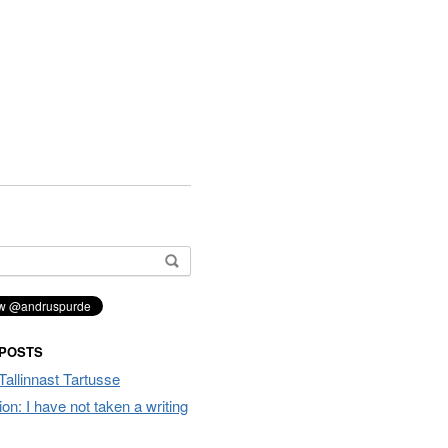
 POSTS
Tallinnast Tartusse
tion: I have not taken a writing