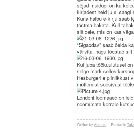
sõjad muidugi on ka koled
kirjadest neid ju ei saagi 
Kuna halbu e-kirju saab ig
tõstma hakata. Küll taha
siltidele, mis on kas väg
“Sigaodav” saab öelda ka
värvita, nagu tõestab si
Kui juba töökuulutusel on
selge märk selles kiirsöö
Hesburgerile piinlikkust 
mõtlemist soosivast töök
Londoni loomaaed on lei
noomimata korrale kutsu
Written by
Andrus
Posted in
Teks