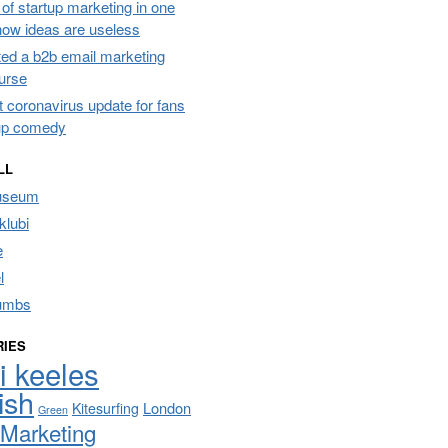
of startup marketing in one
 how ideas are useless
ated a b2b email marketing
urse
t coronavirus update for fans
up comedy
LL
useum
lubi
e
l
umbs
RIES
i keeles
ish
London
Kitesurfing
Green
Marketing