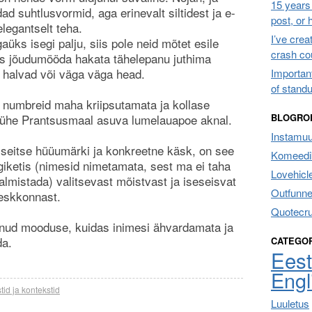
15 years 
ad suhtlusvormid, aga erinevalt siltidest ja e-
post, or
elegantselt teha.
I’ve cre
aüks isegi palju, siis pole neid mõtet esile
crash co
ks jõudumööda hakata tähelepanu juthima
a halvad või väga väga head.
Importan
of stand
 numbreid maha kriipsutamata ja kollase
lt ühe Prantsusmaal asuva lumelauapoe aknal.
BLOGRO
Instamu
 seitse hüüumärki ja konkreetne käsk, on see
Komeedik
giketis (nimesid nimetamata, sest ma ei taha
Lovehicl
valmistada) valitsevast mõistvast ja iseseisvat
Outfunne
eskkonnast.
Quotecr
dnud mooduse, kuidas inimesi ähvardamata ja
da.
CATEGO
Eest
Engl
tid ja kontekstid
Luuletus